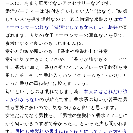
ースに、あまり華美でないアクセサリーなどです。
婚活パーティーは“お付き合いしたい人”ではなく、“結婚
したい人”を探す場所なので、豪華絢爛な服装よりは
女子
アナウンサーの様な「清潔でしかも女らしい」格好
が喜
ばれます。人気の女子アナウンサーの写真などを見て、
参考にすると良いかもしれませんね。
意外と印象が悪いかも…【香水や整髪料】に注意
意外に気が付きにくいのが、「香りが強すぎる」ことで
す。香水に加え、香りの強いヘアスプレーや柔軟剤を使
用した服、そして香料入りハンドクリームをたっぷり…と
いった香りの重ね使いは控えましょう。
匂いというものは慣れてしまう為、
本人にはどれだけ強
いか分からない
のが難点です。香水系の匂いが苦手な男
性も意外に多いので、気をつけると良いと思います。
女性だけでなく男性も、「男性の整髪料？香水？？…とに
かく匂いがきつすぎて辛かった…」といった声も聞かれま
す。
男性も整髪料や香水はほどほどにしておいた方が良