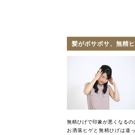
髪がボサボサ、無精ヒ
無精ひげで印象が悪くなるの
お洒落ヒゲと無精ひげは違