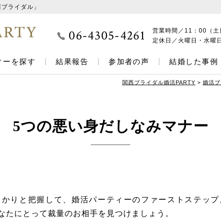
西ブライダル」
06-4305-4261
営業時間／
11：00（土
定休日／
火曜日・水曜
ィーを探す
結果報告
参加者の声
結婚した事例
関西ブライダル婚活PARTY
>
婚活ブ
5つの悪い身だしなみマナー
っかりと把握して、婚活パーティーのファーストステップ
なたにとって裁量のお相手を見つけましょう。