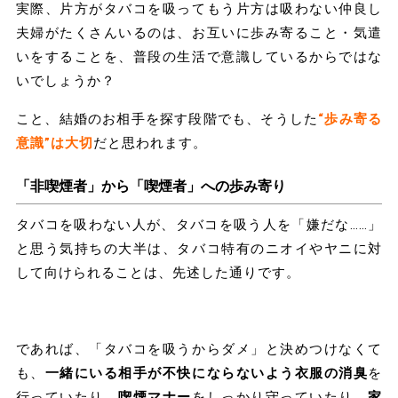
実際、片方がタバコを吸ってもう片方は吸わない仲良し
夫婦がたくさんいるのは、お互いに歩み寄ること・気遣
いをすることを、普段の生活で意識しているからではな
いでしょうか？
こと、結婚のお相手を探す段階でも、そうした
“歩み寄る
意識”は大切
だと思われます。
「非喫煙者」から「喫煙者」への歩み寄り
タバコを吸わない人が、タバコを吸う人を「嫌だな……」
と思う気持ちの大半は、タバコ特有のニオイやヤニに対
して向けられることは、先述した通りです。
であれば、「タバコを吸うからダメ」と決めつけなくて
も、
一緒にいる相手が不快にならないよう衣服の消臭
を
行っていたり、
喫煙マナー
をしっかり守っていたり、
家